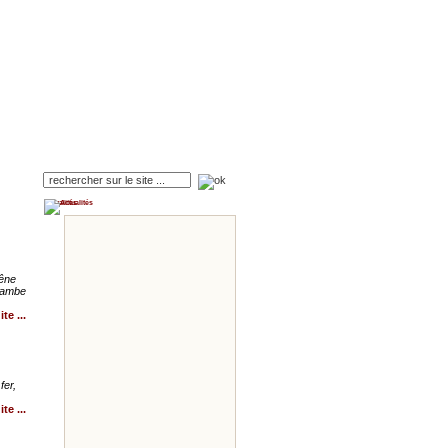
Actualités
hêne
 jambe
te ...
fer,
te ...