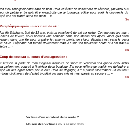
on mari repeignait notre salle de bain. Pour lui éviter de descendre de l'échelle, j'ai voulu ouv
pot de peinture. Je dois être maladroite car le tournevis utilisé pour sortir le couvercle du
apé et s'est planté dans ma main ... »
Sui
Paraplégique après un accident de ski :
on fils Stéphane, âgé de 13 ans, était un passionné de ski sur neige.
Comme tous les ans, 
ances de février, nous partions une semaine dans une station des Alpes. Alors qu'il atten
ement dans une file pour prendre le remonte pente, un skieur débutant est venu le perc
ble allure. Stéphane est tombé doucement mais il a fait une mauvaise chute et s'est fractu
tèbre ... »
Sui
Coup de couteau au cours d'une agression :
e fermais la porte de mon magasin d'articles de sport un vendredi soir quand deux indiv
nt violemment poussé à l'intérieur de la boutique. J'ai eu le réflexe de vouloir me défendre et 
rapé un des agresseurs par le cou. Pour se dégager, il m'a planté violemment un coutea
 bras droit avant de s'enfuir inquiété par mes cris et mes appels au secours ... »
Sui
Victime d'un accident de la route ?
:
Maison des Victimes
vous assiste dans :