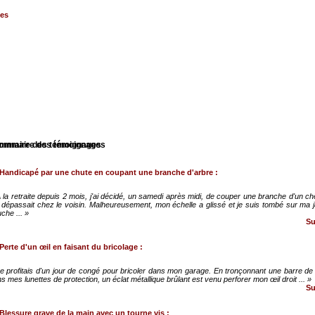
mmaire des témoignages
Handicapé par une chute en coupant une branche d'arbre :
 la retraite depuis 2 mois, j'ai décidé, un samedi après midi, de couper une branche d'un c
 dépassait chez le voisin. Malheureusement, mon échelle a glissé et je suis tombé sur ma
che ... »
Sui
Perte d'un œil en faisant du bricolage :
e profitais d'un jour de congé pour bricoler dans mon garage. En tronçonnant une barre de 
s mes lunettes de protection, un éclat métallique brûlant est venu perforer mon œil droit ... »
Sui
Blessure grave de la main avec un tourne vis :