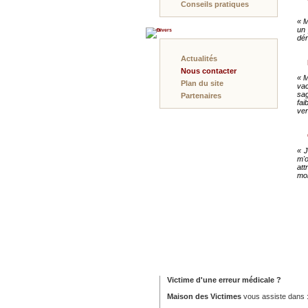
Conseils pratiques
« M
un 
Divers
dér
Actualités
Nous contacter
« M
Plan du site
vac
sag
Partenaires
fai
ver
« J
m'o
att
mon
Victime d'une erreur médicale ?
Maison des Victimes
vous assiste dans 