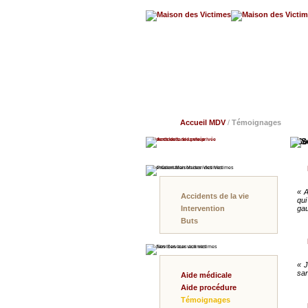
Accueil MDV
/
Témoignages
Accidents de la vie privée
So
Présentation Maison des Victimes
« A
Accidents de la vie
qui
Intervention
gau
Buts
Nos Services aux victimes
« J
san
Aide médicale
Aide procédure
Témoignages