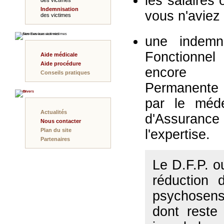
les salaires
des victimes
Indemnisation
vous n'aviez
des victimes
Nos Services aux victimes
une indemni
Fonctionnel
Aide médicale
Aide procédure
encore a
Conseils pratiques
Permanente P
Divers
par le méd
Actualités
d'Assura
Nous contacter
Plan du site
l'expertise.
Partenaires
Le D.F.P. o
réduction 
psychosens
dont reste 