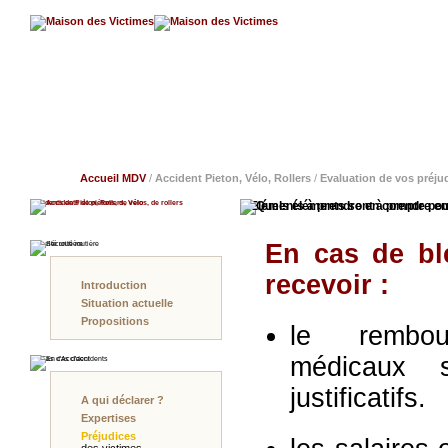
Accueil MDV
/
Accident Pieton, Vélo, Rollers
/
Evaluation de vos préju
Accidents de Piéton, Rollers, Vélo
Eléments à prendre en compte pou
En cas de bl
Sécurité routière
recevoir :
Introduction
Situation actuelle
Propositions
le rembou
médicaux s
En Cas d'Accident
justificatifs.
A qui déclarer ?
Expertises
Préjudices