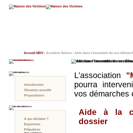
Accueil MDV
/
Accident Voiture
/
Aide dans l'ensemble de vos démarc
Accidents de Voiture
Aide dans l'ensemble de vos dém
L'association
"
Sécurité routière
pourra interve
Introduction
Situation actuelle
vos démarches d
Propositions
En Cas d'Accident
Aide à la c
A qui déclarer ?
dossier
Expertises
Préjudices