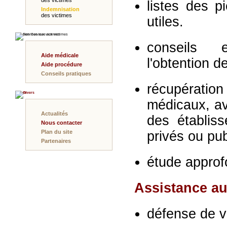
des victimes
listes des p
Indemnisation
des victimes
utiles.
Nos Services aux victimes
conseils 
Aide médicale
l'obtention d
Aide procédure
Conseils pratiques
récupérat
Divers
médicaux, av
Actualités
des établiss
Nous contacter
Plan du site
privés ou pub
Partenaires
étude approf
Assistance au
défense de v