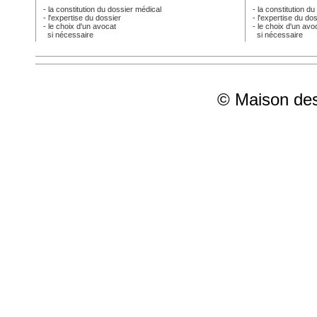
- la constitution du dossier médical
- la constitution d
- l'expertise du dossier
- l'expertise du do
- le choix d'un avocat
- le choix d'un avo
si nécessaire
si nécessaire
© Maison des