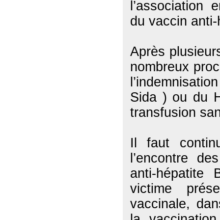
l’association 
du vaccin anti-
Après plusieur
nombreux proc
l’indemnisatio
Sida ) ou du 
transfusion sa
Il faut conti
l’encontre de
anti-hépatite
victime pré
vaccinale, dan
la vaccinatio