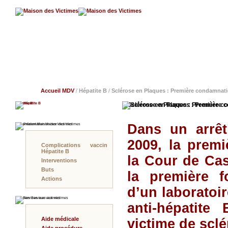
Accueil MDV
/
Hépatite B
/
Sclérose en Plaques : Première condamnati
Hépatite B
Sclérose en Plaques : Première co
Dans un arrêt
Présentation Maison des Victimes
2009, la premi
Complications vaccin
Hépatite B
la Cour de Cas
Interventions
Buts
la première f
Actions
d’un laboratoi
Nos Services aux victimes
anti-hépatit
Aide médicale
victime de scl