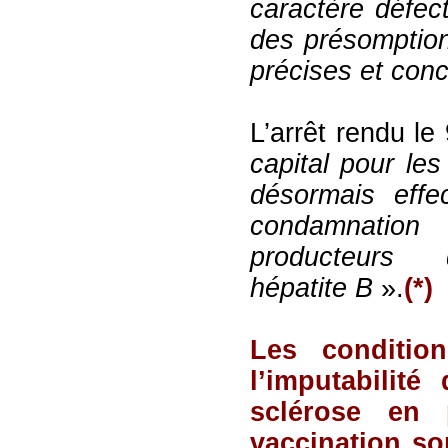
caractère défec
des présomptio
précises et con
L’arrêt rendu le
capital pour les
désormais effe
condamnation
producteurs
hépatite B
».
(*)
Les conditio
l’imputabilit
sclérose en 
vaccination so