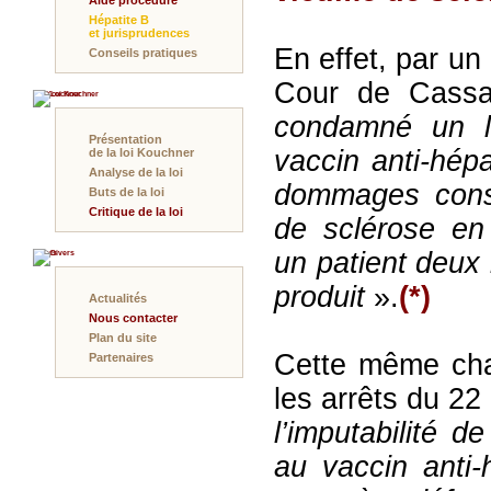
Aide procédure
Hépatite B
et jurisprudences
En effet, par un 
Conseils pratiques
Cour de Cass
Loi Kouchner
condamné un la
Présentation
vaccin anti-hépa
de la loi Kouchner
Analyse de la loi
dommages cons
Buts de la loi
Critique de la loi
de sclérose en
un patient deux 
Divers
produit
».
(*)
Actualités
Nous contacter
Plan du site
Cette même cha
Partenaires
les arrêts du 2
l’imputabilité d
au vaccin anti-