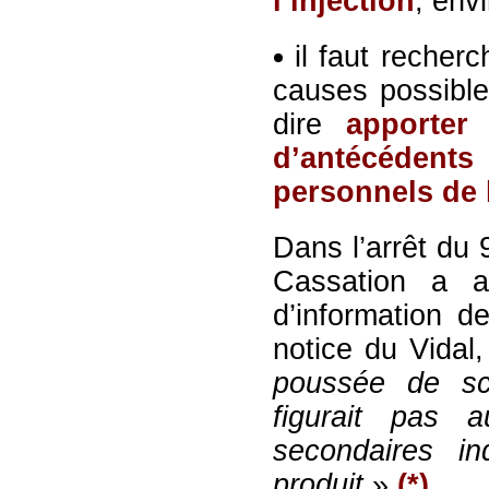
l’injection
, env
il faut recherc
causes possibl
dire
apporter
d’antécéde
personnels de 
Dans l’arrêt du 
Cassation a a
d’information d
notice du Vidal
poussée de sc
figurait pas 
secondaires in
produit
».
(*)