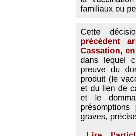
familiaux ou p
Cette décis
précédent a
Cassation, en
dans lequel ce
preuve du do
produit (le vac
et du lien de c
et le domma
présomptions 
graves, précis
Lire l’artic